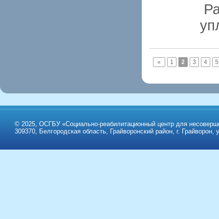
⁣ 
уп
«
1
2
3
4
5
© 2025, ОСГБУ «Социально-реабилитационный центр для несоверше
309370, Белгородская область, Грайворонский район, г. Грайворон, у