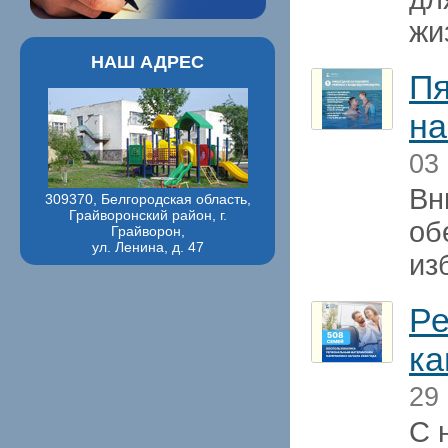
жи
НАШ АДРЕС
Пя
на
03
Вн
309370, Белгородская область,
Грайворонский район, г.
об
Грайворон,
ул. Ленина, д. 47
из
Ре
ка
29
С 