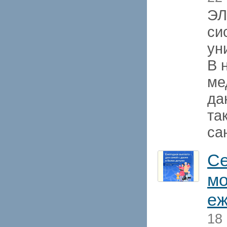
ЭЛ
си
ун
В 
ме
да
та
са
Се
мо
еж
18