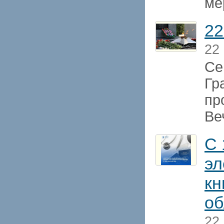
ме
22
22
Се
Гр
пр
Ве
С 
эл
кн
об
22