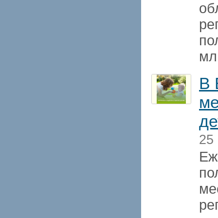
об
ре
по
мл
В 
ме
де
25
Еж
по
ме
ре