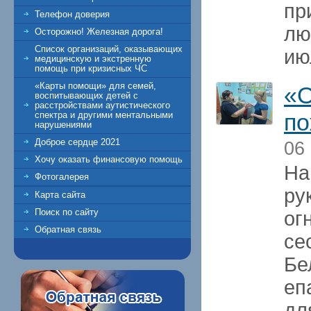
пр
Телефон доверия
лю
Осторожно! Железная дорога!
Список организаций, оказывающих
ию
медицинскую и экстренную
помощь при кризисных ЧС
«Карты помощи» для семей,
«О
воспитывающих детей с
расстройствами аутистического
по
спектра и другими ментальными
нарушениями
Доброе сердце 2021
06
Хочу оказать финансовую помощь
На
Фотогалерея
ру
Карта сайта
Поиск по сайту
ог
Обратная связь
се
Бе
еп
дл