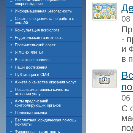
сопровождение
Де
Информационная безопасность
08
Советы специалиста по работе с
семьёй
Пр
Консультация психолога
- 
Родительская грамотность
Попечительский совет
и 
Я ХОЧУ ЖИТЬ!
в 
Вы интересовались
Наши достижения
Вс
Публикация в СМИ
Анкета о качестве оказания услуг
по
Независимая оценка качества
оказания услуг
06
Акты предписаний
контролирующих органов
С 
Полезные ссылки
ма
Бесплатная юридическая помощь.
Контакты.
по
Финансовая грамотность