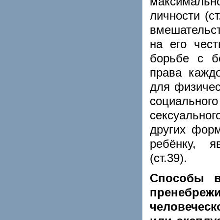
максимальн
личности (ст
вмешательст
на его чест
борьбе с б
права кажд
для физичес
социальног
сексуального
других форм
ребёнку, я
(ст.39).
Способы в
пренебрежи
человеческ