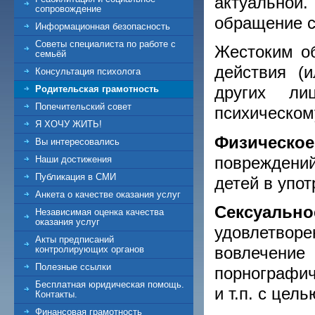
актуально
сопровождение
обращение с
Информационная безопасность
Советы специалиста по работе с
Жестоким о
семьёй
действия (и
Консультация психолога
других ли
Родительская грамотность
Попечительский совет
психическом
Я ХОЧУ ЖИТЬ!
Физичес
Вы интересовались
повреждени
Наши достижения
Публикация в СМИ
детей в упот
Анкета о качестве оказания услуг
Сексуальн
Независимая оценка качества
оказания услуг
удовлетвор
Акты предписаний
вовлечение
контролирующих органов
Полезные ссылки
порнографи
Бесплатная юридическая помощь.
и т.п. с цел
Контакты.
Финансовая грамотность