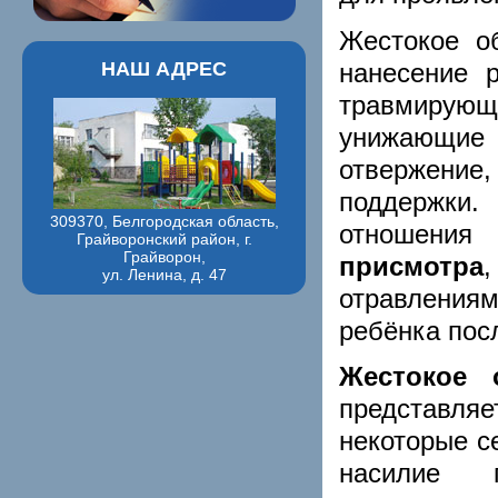
Жестокое о
нанесение 
НАШ АДРЕС
травмирующ
унижающие
отвержение,
поддержки.
309370, Белгородская область,
отношения
Грайворонский район, г.
Грайворон,
присмотра
ул. Ленина, д. 47
отравления
ребёнка пос
Жестокое
представля
некоторые с
насилие 