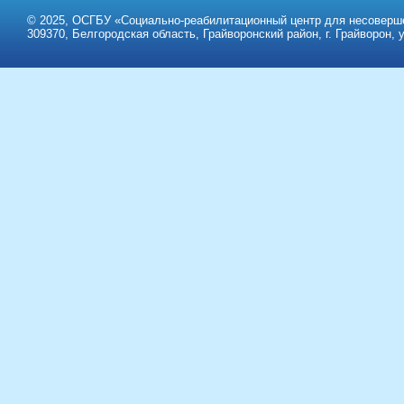
© 2025, ОСГБУ «Социально-реабилитационный центр для несоверше
309370, Белгородская область, Грайворонский район, г. Грайворон, у