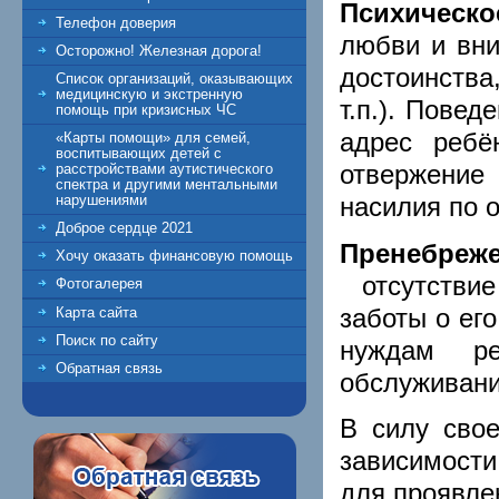
Психическо
Телефон доверия
любви и вни
Осторожно! Железная дорога!
достоинства
Список организаций, оказывающих
медицинскую и экстренную
т.п.). Пове
помощь при кризисных ЧС
адрес ребён
«Карты помощи» для семей,
воспитывающих детей с
отвержение 
расстройствами аутистического
спектра и другими ментальными
насилия по о
нарушениями
Доброе сердце 2021
Пренебреже
Хочу оказать финансовую помощь
отсутствие
Фотогалерея
заботы о ег
Карта сайта
Поиск по сайту
нуждам р
Обратная связь
обслуживани
В силу свое
зависимости
для проявле