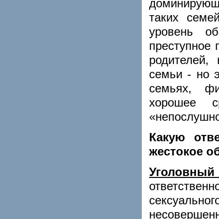
доминирующи
таких семе
уровень о
преступное 
родителей,
семьи - но 
семьях, фи
хорошее ср
«непослушно
Какую отв
жестокое о
Уголов
ответстве
сексуально
несовершенн