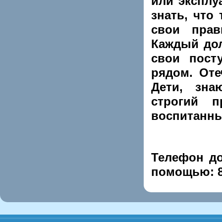
или эксплу
знать, что
свои прав
Каждый дол
свои пост
рядом. Оте
Дети, зна
строгий 
воспитанны
Телефон до
помощью: 8 