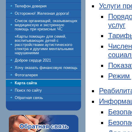
Услуги п
Телефон доверия
Осторожно! Железная дорога!
Порядо
Список организаций, оказывающих
услуг
медицинскую и экстренную
помощь при кризисных ЧС
Тарифы
«Карты помощи» для семей,
воспитывающих детей с
Числен
расстройствами аутистического
спектра и другими ментальными
социал
нарушениями
Доброе сердце 2021
Показа
Хочу оказать финансовую помощь
Режим 
Фотогалерея
Карта сайта
Реабилит
Поиск по сайту
Обратная связь
Информац
Безопа
Безопа