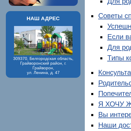
Для ро
Советы сп
НАШ АДРЕС
Успешн
Если в
Для ро
Типы к
309370, Белгородская область,
Грайворонский район, г.
Грайворон,
Консульта
ул. Ленина, д. 47
Родительс
Попечител
Я ХОЧУ 
Вы интер
Наши дос