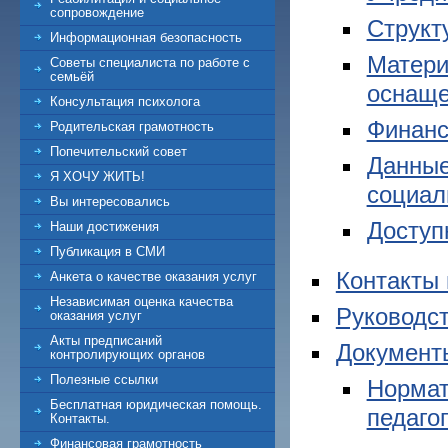
сопровождение
Структ
Информационная безопасность
Матери
Советы специалиста по работе с
семьёй
оснаще
Консультация психолога
Финанс
Родительская грамотность
Попечительский совет
Данные
Я ХОЧУ ЖИТЬ!
социал
Вы интересовались
Доступ
Наши достижения
Публикация в СМИ
Контакты 
Анкета о качестве оказания услуг
Независимая оценка качества
Руководс
оказания услуг
Акты предписаний
Документ
контролирующих органов
Полезные ссылки
Нормат
Бесплатная юридическая помощь.
педаго
Контакты.
Финансовая грамотность