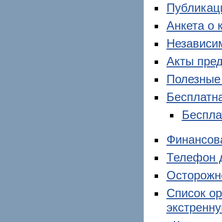
Публикац
Анкета о 
Независим
Акты пре
Полезные
Бесплатн
Беспла
Финансов
Телефон 
Осторожно
Список о
экстренн