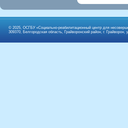
© 2025, ОСГБУ «Социально-реабилитационный центр для несоверше
309370, Белгородская область, Грайворонский район, г. Грайворон, у