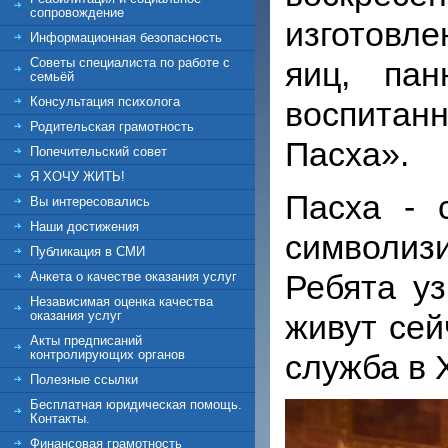
сопровождение
изготовле
Информационная безопасность
яиц, пан
Советы специалиста по работе с
семьёй
Консультация психолога
воспитан
Родительская грамотность
Пасха».
Попечительский совет
Я ХОЧУ ЖИТЬ!
Пасха - 
Вы интересовались
Наши достижения
символиз
Публикация в СМИ
Ребята уз
Анкета о качестве оказания услуг
Независимая оценка качества
живут сей
оказания услуг
Акты предписаний
служба в 
контролирующих органов
Полезные ссылки
Бесплатная юридическая помощь.
Контакты.
Финансовая грамотность