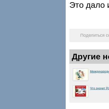
Это дало 
Поделиться с
Другие н
Международн
Что значит Р