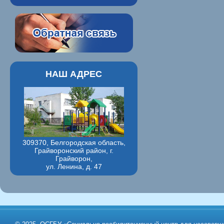
НАШ АДРЕС
309370, Белгородская область,
Грайворонский район, г.
Грайворон,
ул. Ленина, д. 47