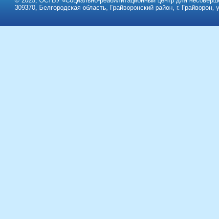
© 2025, ОСГБУ «Социально-реабилитационный центр для несоверше
309370, Белгородская область, Грайворонский район, г. Грайворон, у